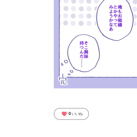
0
favorite
いいね