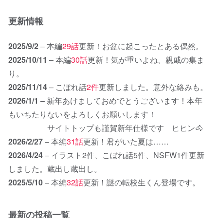
更新情報
2025/9/2
– 本編
29話
更新！お盆に起こったとある偶然。
2025/10/11
– 本編
30話
更新！気が重いよね、親戚の集ま
り。
2025/11/14
– こぼれ話
2
件
更新しました。意外な絡みも。
2026/1/1
– 新年あけましておめでとうございます！本年
もいちたりないをよろしくお願いします！
サイトトップも謹賀新年仕様です ヒヒン🐴
2026/2/27
– 本編
31話
更新！君がいた夏は……
2026/4/24
– イラスト2件、こぼれ話5件、NSFW1件更新
しました。蔵出し蔵出し。
2025/5/10
– 本編
32話
更新！謎の転校生くん登場です。
最新の投稿一覧