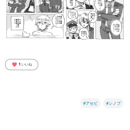
1
favorite
いいね
#アセビ
#シノブ