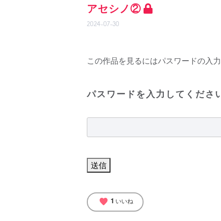
アセシノ②
2024-07-30
この作品を見るにはパスワードの入力
パスワードを入力してくださ
1
favorite
いいね