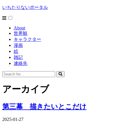
いちたりないポータル
About
世界観
キャラクター
漫画
絵
雑記
連絡先
アーカイブ
第三幕 描きたいとこだけ
2025-01-27