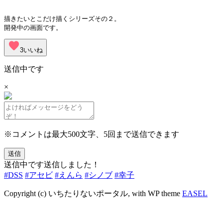
描きたいとこだけ描くシリーズその２。
開発中の画面です。
favorite
3
いいね
送信中です
×
※コメントは最大500文字、5回まで送信できます
送信
送信中です
送信しました！
#DSS
#アセビ
#えんら
#シノブ
#幸子
Copyright (c) いちたりないポータル, with WP theme
EASEL