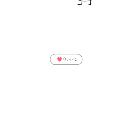
0
favorite
いいね