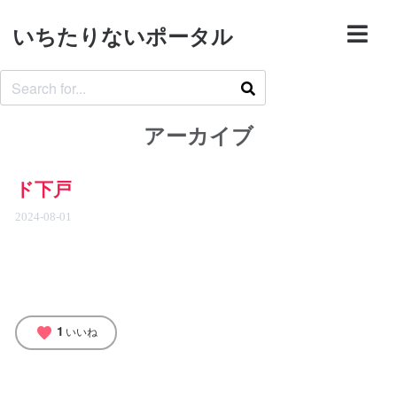
いちたりないポータル
アーカイブ
ド下戸
2024-08-01
1
favorite
いいね