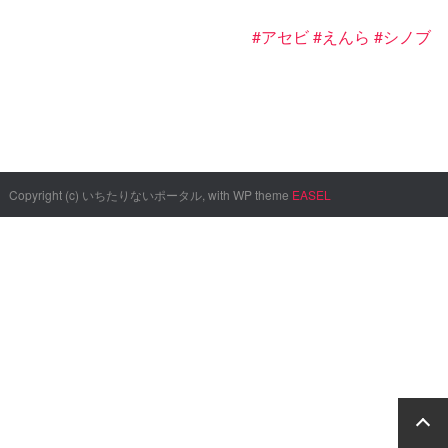
#アセビ
#えんら
#シノブ
Copyright (c) いちたりないポータル, with WP theme
EASEL